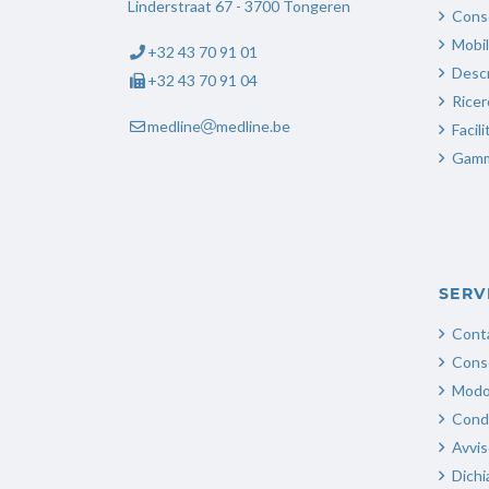
Linderstraat 67 - 3700 Tongeren
Cons
Mobil
+32 43 70 91 01
Descr
+32 43 70 91 04
Ricer
medline
medline.be
Facili
Gamma
SERV
Conta
Cons
Modo
Condi
Avvis
Dichi