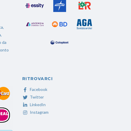
ca,
,
o da
ronto
RITROVARCI
Facebook
Twitter
LinkedIn
Instagram