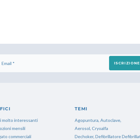
ISCRIZIONE
FICI
TEMI
i molto interessanti
Agopuntura, Autoclave,
zioni mensili
Aerosol, Cryoalfa
ato commerciali
Dechoker, Defibrillatore Defibrill