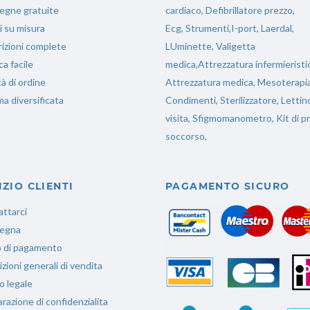
egne gratuite
cardiaco, Defibrillatore prezzo,
i su misura
Ecg, Strumenti,I-port, Laerdal,
izioni complete
LUminette, Valigetta
ca facile
medica,Attrezzatura infermieristi
tà di ordine
Attrezzatura medica, Mesoterapia
 diversificata
Condimenti, Sterilizzatore, Lettin
visita, Sfigmomanometro, Kit di p
soccorso,
IZIO CLIENTI
PAGAMENTO SICURO
ttarci
egna
 di pagamento
zioni generali di vendita
o legale
arazione di confidenzialita